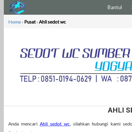
Bantul
Home
›
Pusat
›
Ahli sedot wc
AHLI 
Anda mencari
Ahli sedot wc
, silahkan hubungi kami se